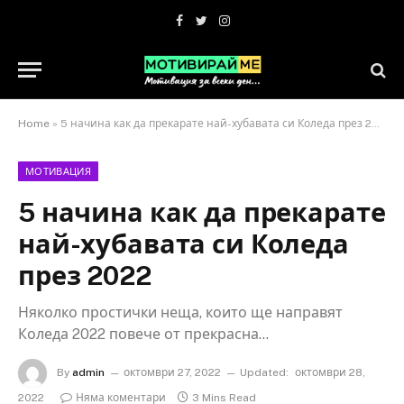
Facebook
Twitter
Instagram
Home
»
5 начина как да прекарате най-хубавата си Коледа през 2022
МОТИВАЦИЯ
5 начина как да прекарате
най-хубавата си Коледа
през 2022
Няколко простички неща, които ще направят
Коледа 2022 повече от прекрасна...
By
admin
октомври 27, 2022
Updated:
октомври 28,
2022
Няма коментари
3 Mins Read