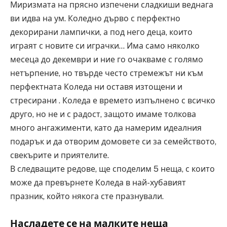
Миризмата на прясно изпечени сладкиши веднага
ви идва на ум. Коледно дърво с перфектно
декорирани лампички, а под него деца, които
играят с новите си играчки… Има само няколко
месеца до декември и ние го очакваме с голямо
нетърпение, но твърде често стремежът ни към
перфектната Коледа ни оставя изтощени и
стресирани . Коледа е времето изпълнено с всичко
друго, но не и с радост, защото имаме толкова
много ангажименти, като да намерим идеалния
подарък и да отворим домовете си за семейството,
свекърите и приятелите.
В следващите редове, ще споделим 5 неща, с които
може да превърнете Коледа в най-хубавият
празник, който някога сте празнували.
Насладете се на малките неща