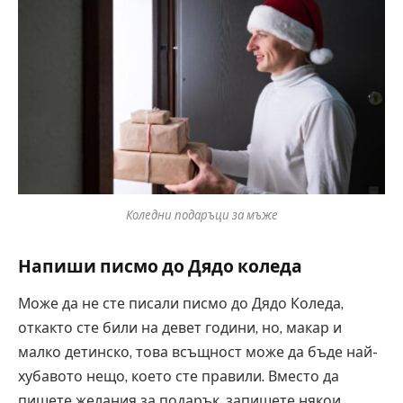
Коледни подаръци за мъже
Напиши писмо до Дядо коледа
Може да не сте писали писмо до Дядо Коледа,
откакто сте били на девет години, но, макар и
малко детинско, това всъщност може да бъде най-
хубавото нещо, което сте правили. Вместо да
пишете желания за подарък, запишете някои