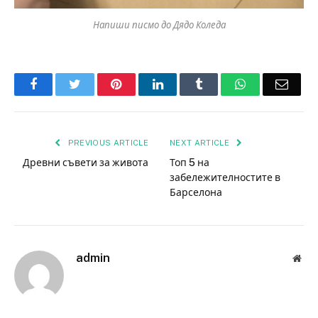
Напиши писмо до Дядо Коледа
Facebook
Twitter
Pinterest
LinkedIn
Tumblr
WhatsApp
Email
PREVIOUS ARTICLE
NEXT ARTICLE
Древни съвети за живота
Топ 5 на
забележителностите в
Барселона
admin
Web