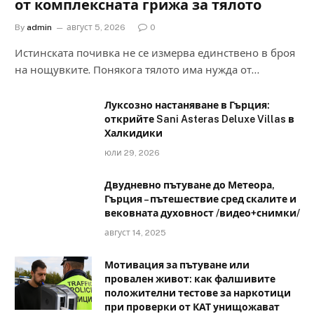
от комплексната грижа за тялото
By
admin
август 5, 2026
0
Истинската почивка не се измерва единствено в броя
на нощувките. Понякога тялото има нужда от…
Луксозно настаняване в Гърция:
открийте Sani Asteras Deluxe Villas в
Халкидики
юли 29, 2026
Двудневно пътуване до Метеора,
Гърция – пътешествие сред скалите и
вековната духовност /видео+снимки/
август 14, 2025
Мотивация за пътуване или
провален живот: как фалшивите
положителни тестове за наркотици
при проверки от КАТ унищожават