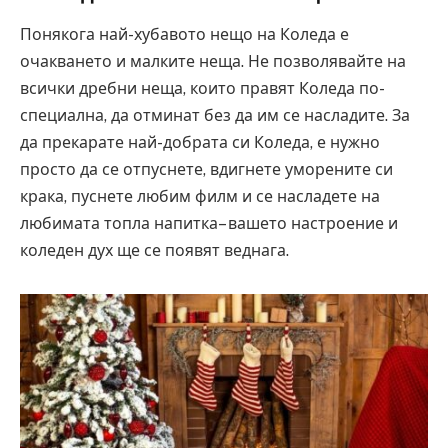
Понякога най-хубавото нещо на Коледа е
очакването и малките неща. Не позволявайте на
всички дребни неща, които правят Коледа по-
специална, да отминат без да им се насладите. За
да прекарате най-добрата си Коледа, е нужно
просто да се отпуснете, вдигнете уморените си
крака, пуснете любим филм и се насладете на
любимата топла напитка– вашето настроение и
коледен дух ще се появят веднага.